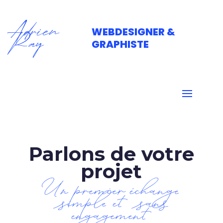
Adrien
WEBDESIGNER &
Ray
GRAPHISTE
Parlons de votre
projet
Un premier échange
simple et sans
engagement