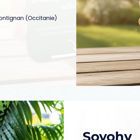
rontignan (Occitanie)
Soyohy